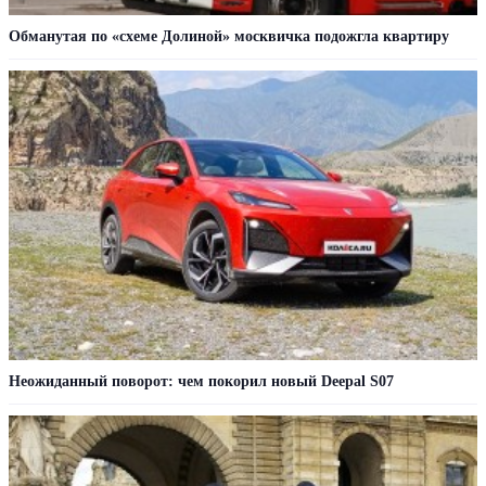
Обманутая по «схеме Долиной» москвичка подожгла квартиру
Неожиданный поворот: чем покорил новый Deepal S07