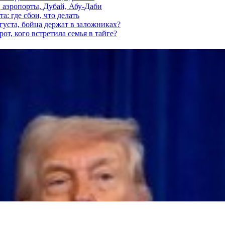
, аэропорты, Дубай, Абу-Даби
а: где сбои, что делать
густа, бойца держат в заложниках?
от, кого встретила семья в тайге?