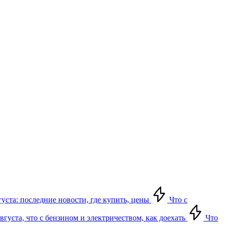
густа: последние новости, где купить, цены
Что с
густа, что с бензином и электричеством, как доехать
Что