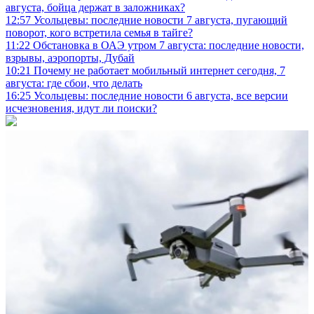
августа, бойца держат в заложниках?
12:57
Усольцевы: последние новости 7 августа, пугающий
поворот, кого встретила семья в тайге?
11:22
Обстановка в ОАЭ утром 7 августа: последние новости,
взрывы, аэропорты, Дубай
10:21
Почему не работает мобильный интернет сегодня, 7
августа: где сбои, что делать
16:25
Усольцевы: последние новости 6 августа, все версии
исчезновения, идут ли поиски?