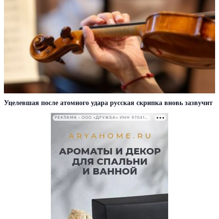
Уцелевшая после атомного удара русская скрипка вновь зазвучит
РЕКЛАМА • ООО «ДРУЖБА» ИНН 9704146411