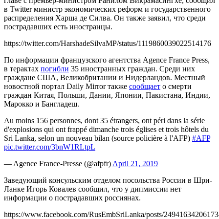
главе с премьер-министром Ранилом Викрамасингхе, сообщил
в Twitter министр экономических реформ и государственного
распределения Харша де Силва. Он также заявил, что среди
пострадавших есть иностранцы.
https://twitter.com/HarshadeSilvaMP/status/1119860039022514176
По информации французского агентства Agence France Press,
в терактах
погибли
35 иностранных граждан. Среди них
граждане США, Великобритании и Нидерландов. Местный
новостной портал Daily Mirror также
сообщает
о смерти
граждан Китая, Польши, Дании, Японии, Пакистана, Индии,
Марокко и Бангладеш.
Au moins 156 personnes, dont 35 étrangers, ont péri dans la série
d'explosions qui ont frappé dimanche trois églises et trois hôtels du
Sri Lanka, selon un nouveau bilan (source policière à l'AFP)
#AFP
pic.twitter.com/3bnW1RLtpL
— Agence France-Presse (@afpfr)
April 21, 2019
Заведующий консульским отделом посольства России в Шри-
Ланке Игорь Ковалев сообщил, что у дипмиссии нет
информации о пострадавших россиянах.
https://www.facebook.com/RusEmbSriLanka/posts/24941634206173