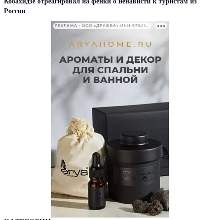
Кобахидзе отреагировал на фейки о ненависти к туристам из
России
РЕКЛАМА • ООО «ДРУЖБА» ИНН 9704146411