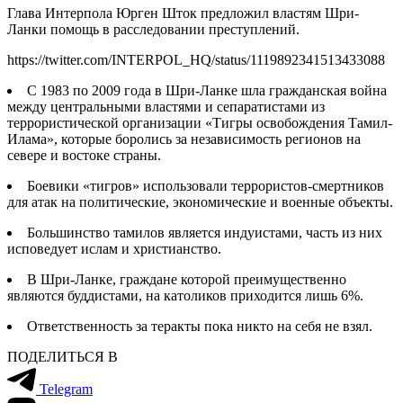
Глава Интерпола Юрген Шток предложил властям Шри-
Ланки помощь в расследовании преступлений.
https://twitter.com/INTERPOL_HQ/status/1119892341513433088
С 1983 по 2009 года в Шри-Ланке шла гражданская война
между центральными властями и сепаратистами из
террористической организации «Тигры освобождения Тамил-
Илама», которые боролись за независимость регионов на
севере и востоке страны.
Боевики «тигров» использовали террористов-смертников
для атак на политические, экономические и военные объекты.
Большинство тамилов является индуистами, часть из них
исповедует ислам и христианство.
В Шри-Ланке, граждане которой преимущественно
являются буддистами, на католиков приходится лишь 6%.
Ответственность за теракты пока никто на себя не взял.
ПОДЕЛИТЬСЯ В
Telegram