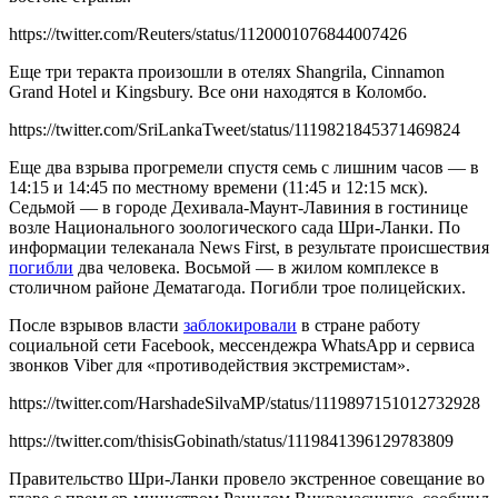
https://twitter.com/Reuters/status/1120001076844007426
Еще три теракта произошли в отелях Shangrila, Cinnamon
Grand Hotel и Kingsbury. Все они находятся в Коломбо.
https://twitter.com/SriLankaTweet/status/1119821845371469824
Еще два взрыва прогремели спустя семь с лишним часов — в
14:15 и 14:45 по местному времени (11:45 и 12:15 мск).
Седьмой — в городе Дехивала-Маунт-Лавиния в гостинице
возле Национального зоологического сада Шри-Ланки. По
информации телеканала News First, в результате происшествия
погибли
два человека. Восьмой — в жилом комплексе в
столичном районе Дематагода. Погибли трое полицейских.
После взрывов власти
заблокировали
в стране работу
социальной сети Facebook, мессендежра WhatsApp и сервиса
звонков Viber для «противодействия экстремистам».
https://twitter.com/HarshadeSilvaMP/status/1119897151012732928
https://twitter.com/thisisGobinath/status/1119841396129783809
Правительство Шри-Ланки провело экстренное совещание во