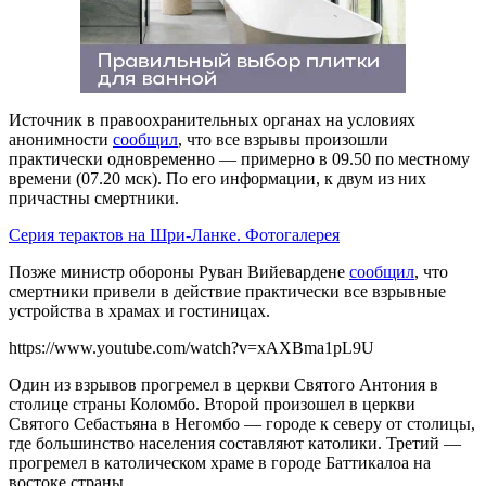
Источник в правоохранительных органах на условиях
анонимности
сообщил
, что все взрывы произошли
практически одновременно — примерно в 09.50 по местному
времени (07.20 мск). По его информации, к двум из них
причастны смертники.
Серия терактов на Шри-Ланке. Фотогалерея
Позже министр обороны Руван Вийевардене
сообщил
, что
смертники привели в действие практически все взрывные
устройства в храмах и гостиницах.
https://www.youtube.com/watch?v=xAXBma1pL9U
Один из взрывов прогремел в церкви Святого Антония в
столице страны Коломбо. Второй произошел в церкви
Святого Себастьяна в Негомбо — городе к северу от столицы,
где большинство населения составляют католики. Третий —
прогремел в католическом храме в городе Баттикалоа на
востоке страны.