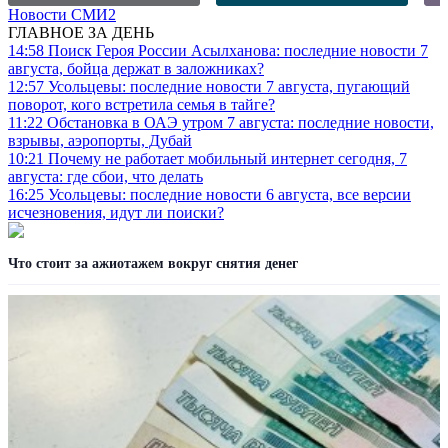
Новости СМИ2
ГЛАВНОЕ ЗА ДЕНЬ
14:58
Поиск Героя России Асылханова: последние новости 7
августа, бойца держат в заложниках?
12:57
Усольцевы: последние новости 7 августа, пугающий
поворот, кого встретила семья в тайге?
11:22
Обстановка в ОАЭ утром 7 августа: последние новости,
взрывы, аэропорты, Дубай
10:21
Почему не работает мобильный интернет сегодня, 7
августа: где сбои, что делать
16:25
Усольцевы: последние новости 6 августа, все версии
исчезновения, идут ли поиски?
Что стоит за ажиотажем вокруг снятия денег