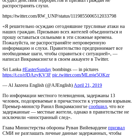
осудил действия террористов и призвал граждан не
распространять слухи.
https://twitter.com/RW_UNP/status/1119855006512033798
«Я решительно осуждаю сегодняшние трусливые атаки на
наших граждан. Призываю всех жителей объединиться и
прошу оставаться сильными в эти сложные времена.
Пожалуйста, не распространяйте непроверенную
информацию и слухи. Правительство предпринимает все
необходимые шаги, чтобы справиться с ситуацией», —
написал
Викрамасингхе в своем аккаунте в Twitter.
Sri Lanka
#EasterSunday
bombings — in pictures
https://t.co/rJDAzyKV3F
pic.twitter.com/MLmjg5OKzr
— Al Jazeera English (@AJEnglish)
April 21, 2019
По информации местного телевидения, задержаны 13
человек, подозреваемые в причастности к утренним взрывам.
Премьер-министр
Ранил Викрамасингхе
сообщил
, что все
задержанные — местные жители, однако в правительстве не
исключили «иностранный след».
Глава Министерства обороны Руван Вийевардене
призвал
СМИ не разглашать личные данные задержанных, чтобы