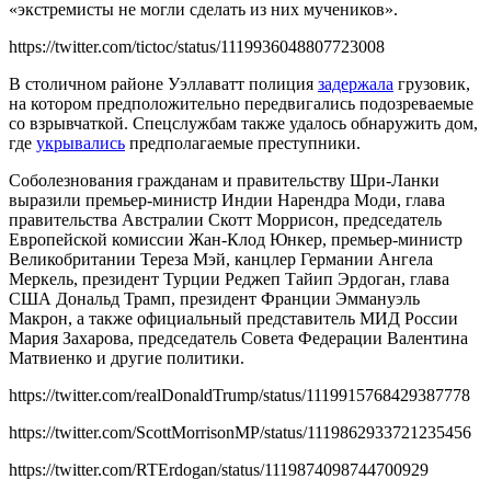
«экстремисты не могли сделать из них мучеников».
https://twitter.com/tictoc/status/1119936048807723008
В столичном районе Уэллаватт полиция
задержала
грузовик,
на котором предположительно передвигались подозреваемые
со взрывчаткой. Спецслужбам также удалось обнаружить дом,
где
укрывались
предполагаемые преступники.
Соболезнования гражданам и правительству Шри-Ланки
выразили премьер-министр Индии Нарендра Моди, глава
правительства Австралии Скотт Моррисон, председатель
Европейской комиссии Жан-Клод Юнкер, премьер-министр
Великобритании Тереза Мэй, канцлер Германии Ангела
Меркель, президент Турции Реджеп Тайип Эрдоган, глава
США Дональд Трамп, президент Франции Эммануэль
Макрон, а также официальный представитель МИД России
Мария Захарова, председатель Совета Федерации Валентина
Матвиенко и другие политики.
https://twitter.com/realDonaldTrump/status/1119915768429387778
https://twitter.com/ScottMorrisonMP/status/1119862933721235456
https://twitter.com/RTErdogan/status/1119874098744700929