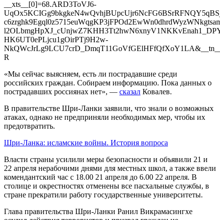
__xts__[0]=68.ARD3ToVJ6-
UqOx5KCIGg9bkgkeN4wQvhjBUpcUjr6NcFG6BSrRFNQY5qBSj
c6zrghk9Egql0z5715euWqgKP3jFPOd2EwWn0dhrdWyzWNkgts
l2OLbmgHpXJ_cUnjwZ7KHH3Tt2hwN6xnyV1NKKvEnah1_DPYH
HK6UT0ePLjcu1gOirPTj9H2w-
NkQWcJrLg9LCU7crD_DmqT11GoVfGElHFfQfXoY1LA&__tn_
R
«Мы сейчас выясняем, есть ли пострадавшие среди
российских граждан. Собираем информацию. Пока данных о
пострадавших россиянах нет», —
сказал
Ковалев.
В правительстве Шри-Ланки заявили, что знали о возможных
атаках, однако не предприняли необходимых мер, чтобы их
предотвратить.
Шри-Ланка: исламские войны. История вопроса
Власти страны усилили меры безопасности и объявили 21 и
22 апреля нерабочими днями для местных школ, а также ввели
комендантский час с 18.00 21 апреля до 6.00 22 апреля. В
столице и окрестностях отменены все пасхальные службы, в
стране прекратили работу государственные университеты.
Глава правительства Шри-Ланки Ранил Викрамасингхе