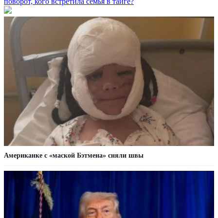
поворот, кого встретила семья в тайге?
Американке с «маской Бэтмена» сняли швы