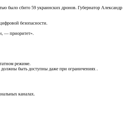
стью было сбито 59 украинских дронов
.
Губернатор Александр
цифровой безопасности.
н, — приоритет».
штатном режиме
.
ни должны быть доступны даже при ограничениях
.
иальных каналах.