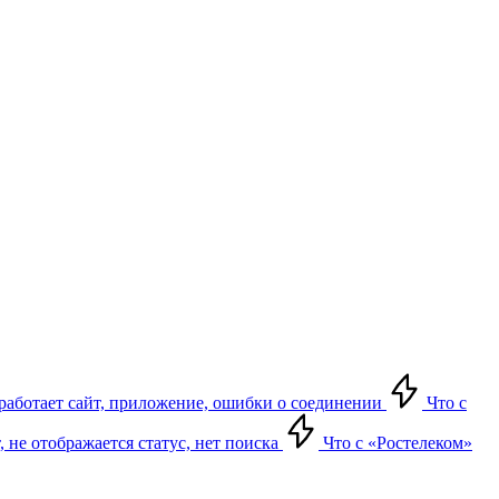
е работает сайт, приложение, ошибки о соединении
Что с
т, не отображается статус, нет поиска
Что с «Ростелеком»