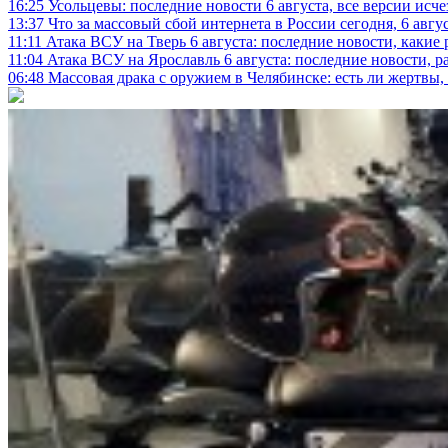
16:25
Усольцевы: последние новости 6 августа, все версии исч
13:37
Что за массовый сбой интернета в России сегодня, 6 авгу
11:11
Атака ВСУ на Тверь 6 августа: последние новости, какие р
11:04
Атака ВСУ на Ярославль 6 августа: последние новости, р
06:48
Массовая драка с оружием в Челябинске: есть ли жертвы