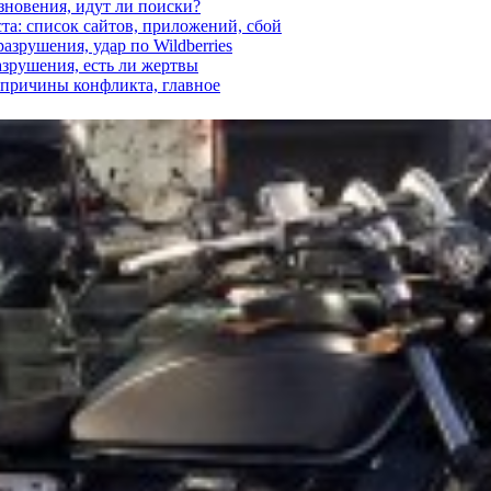
езновения, идут ли поиски?
ста: список сайтов, приложений, сбой
азрушения, удар по Wildberries
азрушения, есть ли жертвы
, причины конфликта, главное