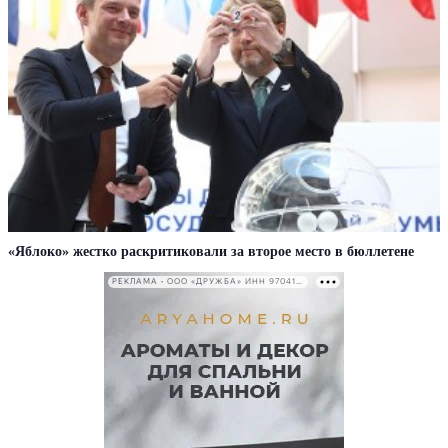
«Яблоко» жестко раскритиковали за второе место в бюллетене
РЕКЛАМА • ООО «ДРУЖБА» ИНН 9704146411