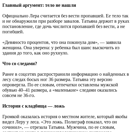
Главный аргумент: тело не нашли
Официально Лера считается без вести пропавшей. Ее тело так
и не обнаружили при разборе завалов. Татьяна держит в руках
постановление, где дочь числится пропавшей без вести, а не
погибшей.
«Девяносто процентов, что она покинула дом», — заявила
женщина. Она уверена: у ребенка был шанс выскочить из
здания до того, как оно рухнуло.
Что со следами?
Ранее в соцсетях распространили информацию о найденных в
лесу следах босых ног 36 размера. Татьяна эту версию
опровергла. По ее словам, отпечатки оставлены мужской
обувью 40–41 размера, а «маленькие» следами оказались
совсем не 36-го.
История с кладбища — ложь
Громкой оказалась история о местном жителе, который якобы
видел Леру у леса. «Это ложь. Полиграф показал, что он
сочинил», — отрезала Татьяна. Мужчина, по ее словам,