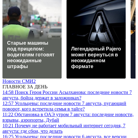
Старые машины
под прицелом:
Легендарный Pajero
водителям готовят
может вернуться в
неожиданные
неожиданном
штрафы
формате
Новости СМИ2
ГЛАВНОЕ ЗА ДЕНЬ
14:58
Поиск Героя России Асылханова: последние новости 7
августа, бойца держат в заложниках?
12:57
Усольцевы: последние новости 7 августа, пугающий
поворот, кого встретила семья в тайге?
11:22
Обстановка в ОАЭ утром 7 августа: последние новости,
взрывы, аэропорты, Дубай
10:21
Почему не работает мобильный интернет сегодня, 7
августа: где сбои, что делать
16:25
Усольцевы: последние новости 6 августа, все версии