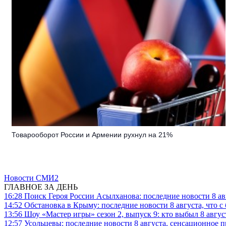
Товарооборот России и Армении рухнул на 21%
Новости СМИ2
ГЛАВНОЕ ЗА ДЕНЬ
16:28
Поиск Героя России Асылханова: последние новости 8 а
14:52
Обстановка в Крыму: последние новости 8 августа, что с
13:56
Шоу «Мастер игры» сезон 2, выпуск 9: кто выбыл 8 авгус
12:57
Усольцевы: последние новости 8 августа, сенсационное 