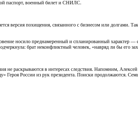
обой паспорт, военный билет и СНИЛС.
ется версия похищения, связанного с бизнесом или долгами. Та
овение носило преднамеренный и спланированный характер — с
одчеркнула: брат неконфликтный человек, «навряд ли бы его зах
ия не раскрываются в интересах следствия
.
Напомним, Алексей 
ду» Героя России из рук президента
.
Поиски продолжаются. Семья