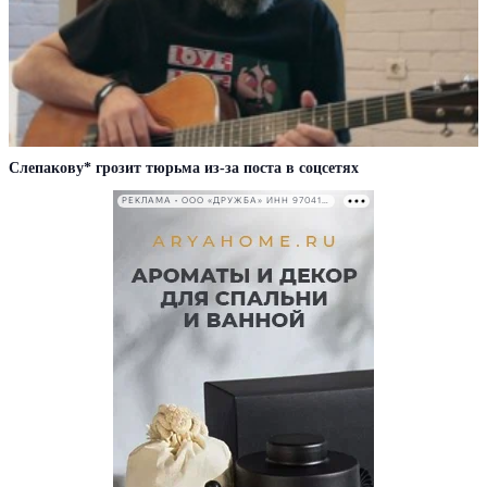
Слепакову* грозит тюрьма из-за поста в соцсетях
РЕКЛАМА • ООО «ДРУЖБА» ИНН 9704146411