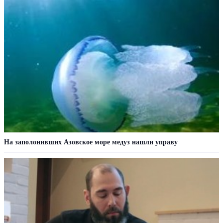
На заполонивших Азовское море медуз нашли управу