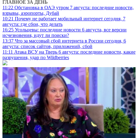
ГЛАВНОЕ ЗА ДЕНЬ
11:22
Обстановка в ОАЭ утром 7 августа: последние новости,
взрывы, аэропорты, Дубай
10:21
Почему не работает мобильный интернет сегодня, 7
августа: где сбои, что делать
16:25
Усольцевы: последние новости 6 августа, все версии
исчезновения, идут ли поиски?
13:37
Что за массовый сбой интернета в России сегодня, 6
августа: список сайтов, приложений, сбой
11:11
Атака ВСУ на Тверь 6 августа: последние новости, какие
разрушения, удар по Wildberries