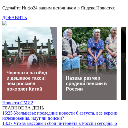
Сделайте Инфо24 вашим источником в Яндекс.Новостях
ДОБАВИТЬ
Черепаха на обед
К
и дешевое такси:
Назван размер
чем россиян
средней пенсии в
к
покоряет Китай
России
Новости СМИ2
ГЛАВНОЕ ЗА ДЕНЬ
16:25
Усольцевы: последние новости 6 августа, все версии
исчезновения, идут ли поиски?
13:37
Что за массовый сбой интернета в России сегодня, 6