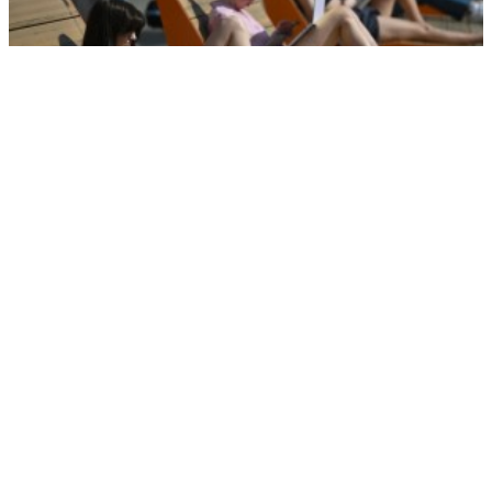
Врач предупредил людей старше 40 лет об опасности жары
РЕКЛАМА • ООО СТРОИТЕЛЬНЫЙ ТОРГОВЫЙ ДОМ «ПЕТРОВИЧ». ИНН: 7802348846