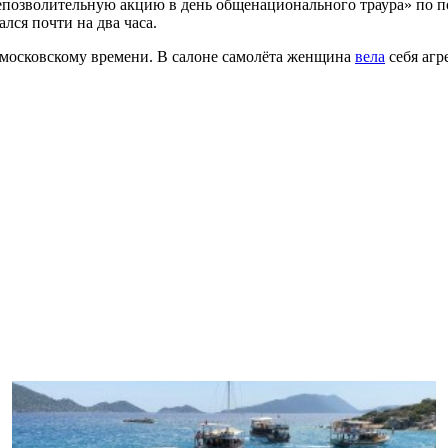
епозволительную акцию в день общенационального траура» по п
ался почти на два часа.
о московскому времени. В салоне самолёта женщина
вела
себя агр