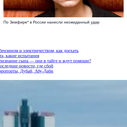
По Земфире* в России нанесли неожиданный удар
 бензином и электричеством, как доехать
та, какие испытания
признание сына — они в тайге и ждут помощи?
последние новости, где сбой
аэропорты, Дубай, Абу-Даби