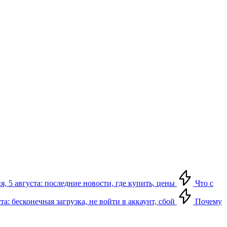
я, 5 августа: последние новости, где купить, цены
Что с
та: бесконечная загрузка, не войти в аккаунт, сбой
Почему