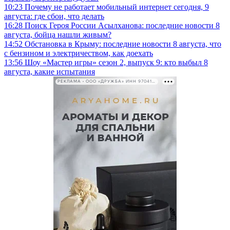
10:23
Почему не работает мобильный интернет сегодня, 9
августа: где сбои, что делать
16:28
Поиск Героя России Асылханова: последние новости 8
августа, бойца нашли живым?
14:52
Обстановка в Крыму: последние новости 8 августа, что
с бензином и электричеством, как доехать
13:56
Шоу «Мастер игры» сезон 2, выпуск 9: кто выбыл 8
августа, какие испытания
РЕКЛАМА • ООО «ДРУЖБА» ИНН 9704146411