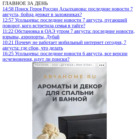
ГЛАВНОЕ ЗА ДЕНЬ
14:58
Поиск Героя России Асылханова: последние новости 7
августа, бойца держат в заложниках?
12:57
Усольцевы: последние новости 7 августа, пугающий
поворот, кого встретила семья в тайге?
11:22
Обстановка в ОАЭ утром 7 августа: последние новости,
взрывы, аэропорты, Дубай
10:21
Почему не работает мобильный интернет сегодня, 7
августа: где сбои, что делать
16:25
Усольцевы: последние новости 6 августа, все версии
исчезновения, идут ли поиски?
РЕКЛАМА • ООО «ДРУЖБА» ИНН 9704146411