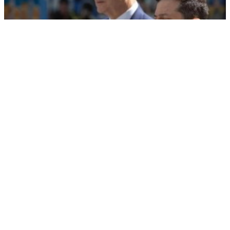
«Выглядит жалко»: в Германии отреагировали на просьбы
Зеленского
РЕКЛАМА • ООО «ДРУЖБА» ИНН 9704146411