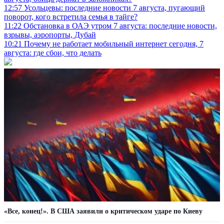
12:57
Усольцевы: последние новости 7 августа, пугающий
поворот, кого встретила семья в тайге?
11:22
Обстановка в ОАЭ утром 7 августа: последние новости,
взрывы, аэропорты, Дубай
10:21
Почему не работает мобильный интернет сегодня, 7
августа: где сбои, что делать
«Все, конец!». В США заявили о критическом ударе по Киеву