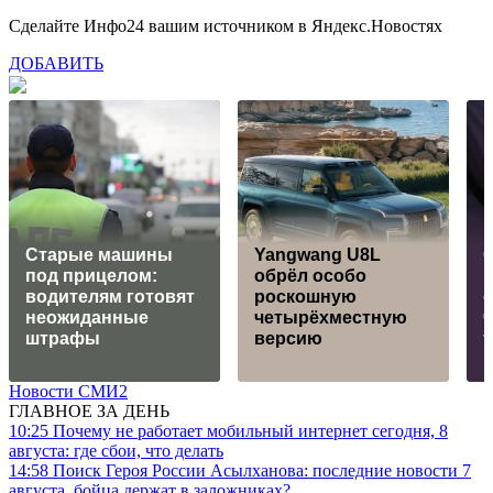
Сделайте Инфо24 вашим источником в Яндекс.Новостях
ДОБАВИТЬ
Старые машины
Yangwang U8L
под прицелом:
обрёл особо
водителям готовят
роскошную
неожиданные
четырёхместную
ч
штрафы
версию
Новости СМИ2
ГЛАВНОЕ ЗА ДЕНЬ
10:25
Почему не работает мобильный интернет сегодня, 8
августа: где сбои, что делать
14:58
Поиск Героя России Асылханова: последние новости 7
августа, бойца держат в заложниках?