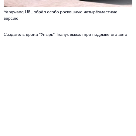
Yangwang U8L обрёл особо роскошную четырёхместную
версию
Создатель дрона "Упырь" Ткачук выжил при подрыве его авто