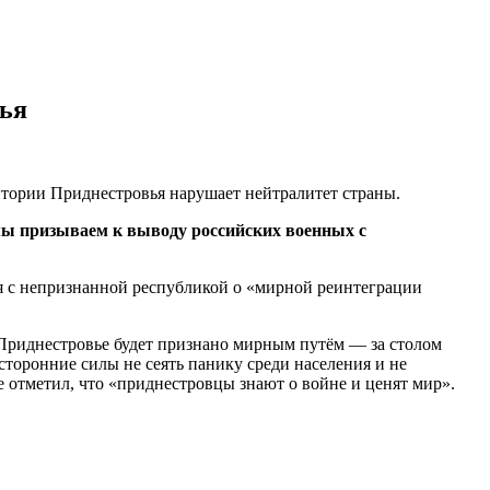
вья
итории Приднестровья нарушает нейтралитет страны.
мы призываем к выводу российских военных с
я с непризнанной республикой о «мирной реинтеграции
 Приднестровье будет признано мирным путём — за столом
сторонние силы не сеять панику среди населения и не
тметил, что «приднестровцы знают о войне и ценят мир».