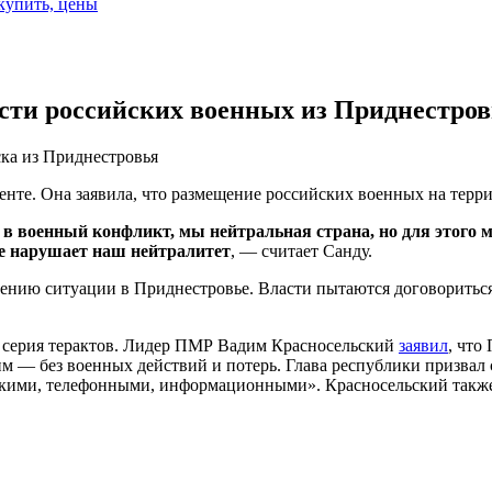
 купить, цены
сти российских военных из Приднестро
ка из Приднестровья
нте. Она заявила, что размещение российских военных на терр
в военный конфликт, мы нейтральная страна, но для этого 
ие нарушает наш нейтралитет
, — считает Санду.
шению ситуации в Приднестровье. Власти пытаются договоритьс
а серия терактов. Лидер ПМР Вадим Красносельский
заявил
, что
м — без военных действий и потерь. Глава республики призвал 
ими, телефонными, информационными». Красносельский также о