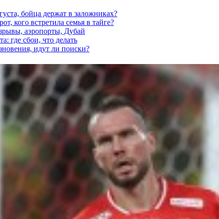
густа, бойца держат в заложниках?
от, кого встретила семья в тайге?
взрывы, аэропорты, Дубай
а: где сбои, что делать
езновения, идут ли поиски?