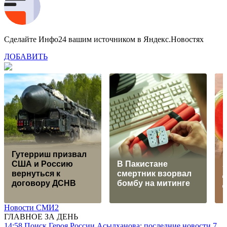
Сделайте Инфо24 вашим источником в Яндекс.Новостях
ДОБАВИТЬ
Гутерриш призвал
США и Россию
В Пакистане
вернуться к
смертник взорвал
д
договору ДСНВ
бомбу на митинге
д
Новости СМИ2
ГЛАВНОЕ ЗА ДЕНЬ
14:58
Поиск Героя России Асылханова: последние новости 7