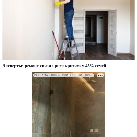
Эксперты: ремонт снизил риск кризиса у 45% семей
РЕКЛАМА • ООО СТРОИТЕЛЬНЫЙ ТОРГОВЫЙ ДОМ «ПЕТРОВИЧ». ИНН: 7802348846