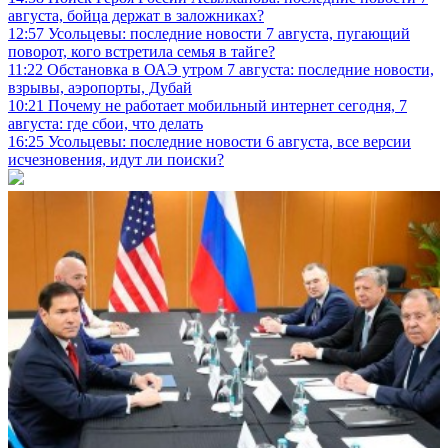
августа, бойца держат в заложниках?
12:57
Усольцевы: последние новости 7 августа, пугающий
поворот, кого встретила семья в тайге?
11:22
Обстановка в ОАЭ утром 7 августа: последние новости,
взрывы, аэропорты, Дубай
10:21
Почему не работает мобильный интернет сегодня, 7
августа: где сбои, что делать
16:25
Усольцевы: последние новости 6 августа, все версии
исчезновения, идут ли поиски?