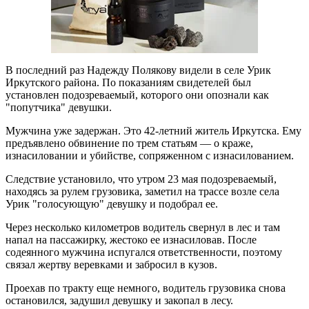
В последний раз Надежду Полякову видели в селе Урик
Иркутского района. По показаниям свидетелей был
установлен подозреваемый, которого они опознали как
"попутчика" девушки.
Мужчина уже задержан. Это 42-летний житель Иркутска. Ему
предъявлено обвинение по трем статьям — о краже,
изнасиловании и убийстве, сопряженном с изнасилованием.
Следствие установило, что утром 23 мая подозреваемый,
находясь за рулем грузовика, заметил на трассе возле села
Урик "голосующую" девушку и подобрал ее.
Через несколько километров водитель свернул в лес и там
напал на пассажирку, жестоко ее изнасиловав. После
содеянного мужчина испугался ответственности, поэтому
связал жертву веревками и забросил в кузов.
Проехав по тракту еще немного, водитель грузовика снова
остановился, задушил девушку и закопал в лесу.