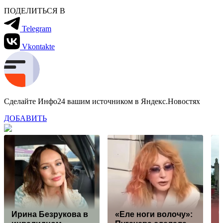
ПОДЕЛИТЬСЯ В
Telegram
Vkontakte
Сделайте Инфо24 вашим источником в Яндекс.Новостях
ДОБАВИТЬ
Ирина Безрукова в
«Еле ноги волочу»:
Ч