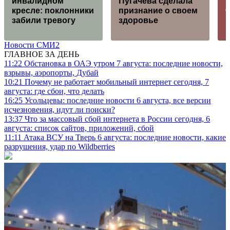
инвалидном
Пугачева сделала
и
кресле: поклонники
признание о своем
забили тревогу
здоровье
п
Новости СМИ2
ГЛАВНОЕ ЗА ДЕНЬ
11:22
Обстановка в ОАЭ утром 7 августа: последние новости,
взрывы, аэропорты, Дубай
10:21
Почему не работает мобильный интернет сегодня, 7
августа: где сбои, что делать
16:25
Усольцевы: последние новости 6 августа, все версии
исчезновения, идут ли поиски?
13:37
Что за массовый сбой интернета в России сегодня, 6
августа: список сайтов, приложений, сбой
11:11
Атака ВСУ на Тверь 6 августа: последние новости, какие
разрушения, удар по Wildberries