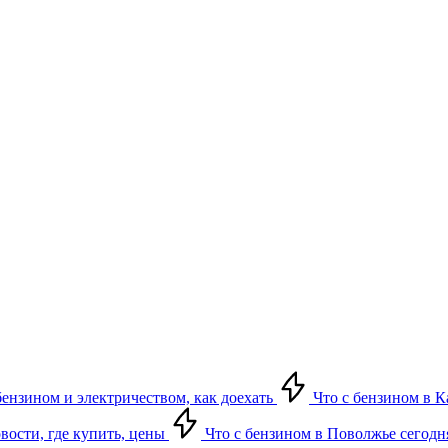
бензином и электричеством, как доехать
Что с бензином в Ка
овости, где купить, цены
Что с бензином в Поволжье сегодня