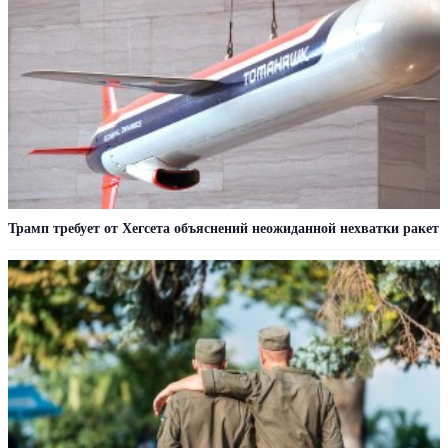
Трамп требует от Хегсета объяснений неожиданной нехватки ракет