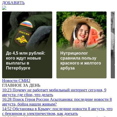
ДОБАВИТЬ
До 4,5 млн рублей:
Нутрициолог
кого ждут новые
сравнила пользу
выплаты в
красного и желтого
Петербурге
арбуза
и
Новости СМИ2
ГЛАВНОЕ ЗА ДЕНЬ
10:23
Почему не работает мобильный интернет сегодня, 9
августа: где сбои, что делать
16:28
Поиск Героя России Асылханова: последние новости 8
августа, бойца нашли живым?
14:52
Обстановка в Крыму: последние новости 8 августа, что
с бензином и электричеством, как доехать