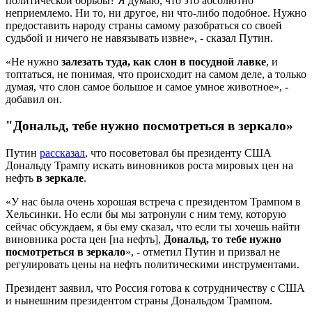
политической борьбы? Я думаю, что это абсолютно
неприемлемо. Ни то, ни другое, ни что-либо подобное. Нужно
предоставить народу страны самому разобраться со своей
судьбой и ничего не навязывать извне», - сказал Путин.
«Не нужно
залезать туда, как слон в посудной лавке
, и
топтаться, не понимая, что происходит на самом деле, а только
думая, что слон самое большое и самое умное животное», -
добавил он.
"Дональд, тебе нужно посмотреться в зеркало»
Путин
рассказал
, что посоветовал бы президенту США
Дональду Трампу искать виновников роста мировых цен на
нефть
в зеркале
.
«У нас была очень хорошая встреча с президентом Трампом в
Хельсинки. Но если бы мы затронули с ним тему, которую
сейчас обсуждаем, я бы ему сказал, что если ты хочешь найти
виновника роста цен [на нефть],
Дональд, то тебе нужно
посмотреться в зеркало
», - отметил Путин и призвал не
регулировать цены на нефть политическими инструментами.
Президент заявил, что Россия готова к сотрудничеству с США
и нынешним президентом страны Дональдом Трампом.