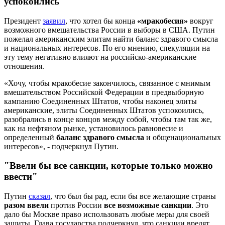
успокоились"
Президент
заявил
, что хотел бы конца
«мракобесия»
вокруг
возможного вмешательства России в выборы в США. Путин
пожелал американским элитам найти баланс здравого смысла
и национальных интересов. По его мнению, спекуляции на
эту тему негативно влияют на российско-американские
отношения.
«Хочу, чтобы мракобесие закончилось, связанное с мнимым
вмешательством Российской Федерации в предвыборную
кампанию Соединенных Штатов, чтобы наконец элиты
американские, элиты Соединенных Штатов успокоились,
разобрались в конце концов между собой, чтобы там так же,
как на нефтяном рынке, установилось равновесие и
определенный
баланс здравого смысла
и общенациональных
интересов», - подчеркнул Путин.
"Ввели бы все санкции, которые только можно
ввести"
Путин
сказал
, что был бы рад, если бы все желающие страны
разом ввели
против России
все возможные санкции
. Это
дало бы Москве право использовать любые меры для своей
защиты. Глава государства подчеркнул, что санкции вредят