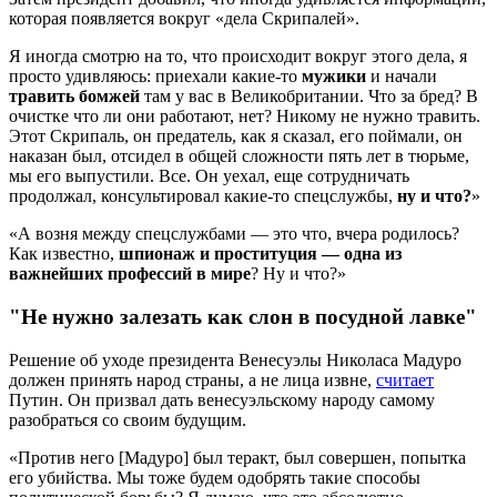
которая появляется вокруг «дела Скрипалей».
Я иногда смотрю на то, что происходит вокруг этого дела, я
просто удивляюсь: приехали какие-то
мужики
и начали
травить бомжей
там у вас в Великобритании. Что за бред? В
очистке что ли они работают, нет? Никому не нужно травить.
Этот Скрипаль, он предатель, как я сказал, его поймали, он
наказан был, отсидел в общей сложности пять лет в тюрьме,
мы его выпустили. Все. Он уехал, еще сотрудничать
продолжал, консультировал какие-то спецслужбы,
ну и что?
»
«А возня между спецслужбами — это что, вчера родилось?
Как известно,
шпионаж и проституция — одна из
важнейших профессий в мире
? Ну и что?»
"Не нужно залезать как слон в посудной лавке"
Решение об уходе президента Венесуэлы Николаса Мадуро
должен принять народ страны, а не лица извне,
считает
Путин. Он призвал дать венесуэльскому народу самому
разобраться со своим будущим.
«Против него [Мадуро] был теракт, был совершен, попытка
его убийства. Мы тоже будем одобрять такие способы