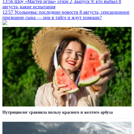
13:56
Шоу «Мастер игры» сезон 2, выпуск 9: кто выбыл 8
августа, какие испытания
12:57
Усольцевы: последние новости 8 августа, сенсационное
признание сына — они в тайге и ждут помощи?
Нутрициолог сравнила пользу красного и желтого арбуза