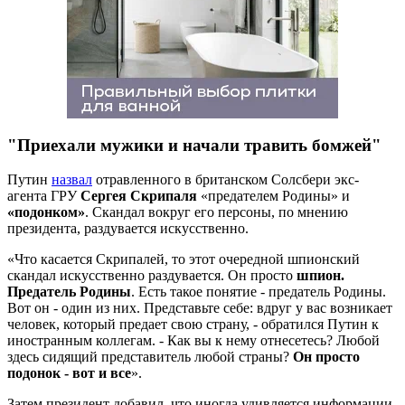
"Приехали мужики и начали травить бомжей"
Путин
назвал
отравленного в британском Солсбери экс-
агента ГРУ
Сергея Скрипаля
«предателем Родины» и
«подонком»
. Скандал вокруг его персоны, по мнению
президента, раздувается искусственно.
«Что касается Скрипалей, то этот очередной шпионский
скандал искусственно раздувается. Он просто
шпион.
Предатель Родины
. Есть такое понятие - предатель Родины.
Вот он - один из них. Представьте себе: вдруг у вас возникает
человек, который предает свою страну, - обратился Путин к
иностранным коллегам. - Как вы к нему отнесетесь? Любой
здесь сидящий представитель любой страны?
Он просто
подонок - вот и все
».
Затем президент добавил, что иногда удивляется информации,