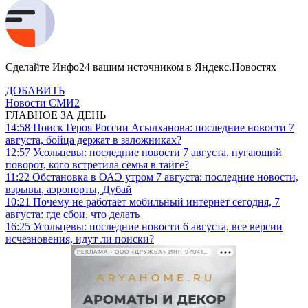
Сделайте Инфо24 вашим источником в Яндекс.Новостях
ДОБАВИТЬ
Новости СМИ2
ГЛАВНОЕ ЗА ДЕНЬ
14:58
Поиск Героя России Асылханова: последние новости 7
августа, бойца держат в заложниках?
12:57
Усольцевы: последние новости 7 августа, пугающий
поворот, кого встретила семья в тайге?
11:22
Обстановка в ОАЭ утром 7 августа: последние новости,
взрывы, аэропорты, Дубай
10:21
Почему не работает мобильный интернет сегодня, 7
августа: где сбои, что делать
16:25
Усольцевы: последние новости 6 августа, все версии
исчезновения, идут ли поиски?
РЕКЛАМА • ООО «ДРУЖБА» ИНН 9704146411