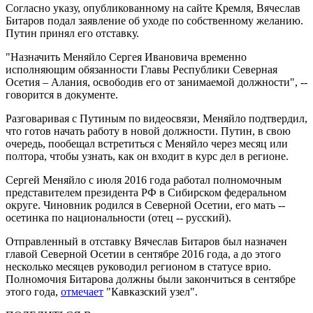
Согласно указу, опубликованному на сайте Кремля, Вячеслав
Битаров подал заявление об уходе по собственному желанию.
Путин принял его отставку.
"Назначить Меняйло Сергея Ивановича временно
исполняющим обязанности Главы Республики Северная
Осетия – Алания, освободив его от занимаемой должности", --
говорится в документе.
Разговаривая с Путиным по видеосвязи, Меняйло подтвердил,
что готов начать работу в новой должности. Путин, в свою
очередь, пообещал встретиться с Меняйло через месяц или
полтора, чтобы узнать, как он входит в курс дел в регионе.
Сергей Меняйло с июля 2016 года работал полномочным
представителем президента РФ в Сибирском федеральном
округе. Чиновник родился в Северной Осетии, его мать --
осетинка по национальности (отец -- русский).
Отправленный в отставку Вячеслав Битаров был назначен
главой Северной Осетии в сентябре 2016 года, а до этого
несколько месяцев руководил регионом в статусе врио.
Полномочия Битарова должны были закончиться в сентябре
этого года,
отмечает
"Кавказский узел".