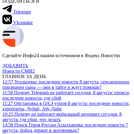
ПОДЕЛИТЬСЯ В
Telegram
Vkontakte
Сделайте Инфо24 вашим источником в Яндекс.Новостях
ДОБАВИТЬ
Новости СМИ2
ГЛАВНОЕ ЗА ДЕНЬ
12:57
Усольцевы: последние новости 8 августа, сенсационное
признание сына — они в тайге и ждут помощи?
11:58
Почему Telegram не работает сегодня, 8 августа: прокси,
последние новости, где сбой
11:27
Обстановка в ОАЭ утром 8 августа: последние новости,
аэропорты, Дубай, Абу-Даби
10:25
Почему не работает мобильный интернет сегодня, 8
августа: где сбои, что делать
14:58
Поиск Героя России Асылханова: последние новости 7
августа, бойца держат в заложниках?