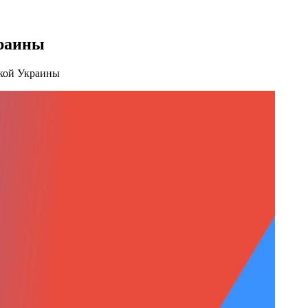
краины
акой Украины