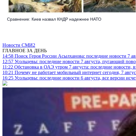
Сравнение: Киев назвал КНДР надежнее НАТО
Новости СМИ2
ГЛАВНОЕ ЗА ДЕНЬ
14:58
Поиск Героя России Асылханова: последние новости 7 ав
12:57
Усольцевы: последние новости 7 августа, пугающий повор
11:22
Обстановка в ОАЭ утром 7 августа: последние новости, 
10:21
Почему не работает мобильный интернет сегодня, 7 август
16:25
Усольцевы: последние новости 6 августа, все версии исч