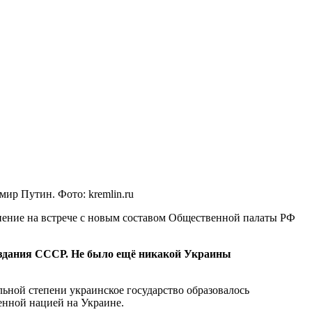
мир Путин. Фото: kremlin.ru
мнение на встрече с новым составом Общественной палаты РФ
оздания СССР. Не было ещё никакой Украины
ьной степени украинское государство образовалось
енной нацией на Украине.