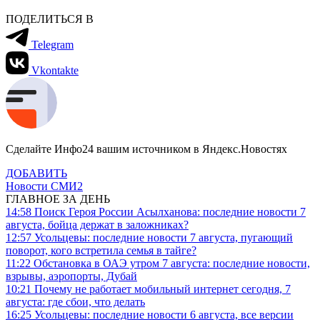
ПОДЕЛИТЬСЯ В
Telegram
Vkontakte
Сделайте Инфо24 вашим источником в Яндекс.Новостях
ДОБАВИТЬ
Новости СМИ2
ГЛАВНОЕ ЗА ДЕНЬ
14:58
Поиск Героя России Асылханова: последние новости 7
августа, бойца держат в заложниках?
12:57
Усольцевы: последние новости 7 августа, пугающий
поворот, кого встретила семья в тайге?
11:22
Обстановка в ОАЭ утром 7 августа: последние новости,
взрывы, аэропорты, Дубай
10:21
Почему не работает мобильный интернет сегодня, 7
августа: где сбои, что делать
16:25
Усольцевы: последние новости 6 августа, все версии