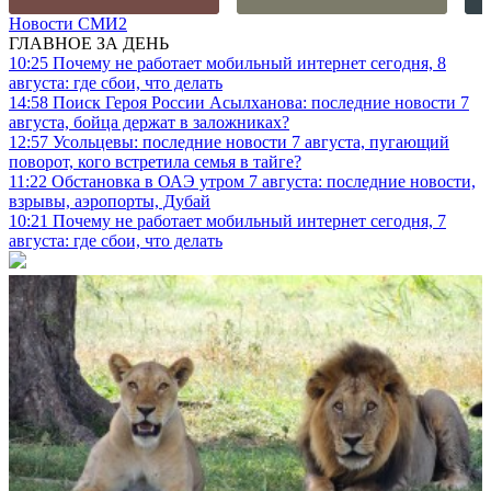
Новости СМИ2
ГЛАВНОЕ ЗА ДЕНЬ
10:25
Почему не работает мобильный интернет сегодня, 8
августа: где сбои, что делать
14:58
Поиск Героя России Асылханова: последние новости 7
августа, бойца держат в заложниках?
12:57
Усольцевы: последние новости 7 августа, пугающий
поворот, кого встретила семья в тайге?
11:22
Обстановка в ОАЭ утром 7 августа: последние новости,
взрывы, аэропорты, Дубай
10:21
Почему не работает мобильный интернет сегодня, 7
августа: где сбои, что делать