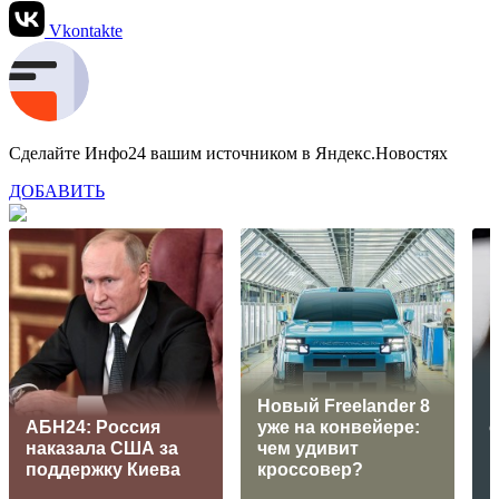
Vkontakte
Сделайте Инфо24 вашим источником в Яндекс.Новостях
ДОБАВИТЬ
Р
Новый Freelander 8
АБН24: Россия
уже на конвейере:
наказала США за
чем удивит
поддержку Киева
кроссовер?