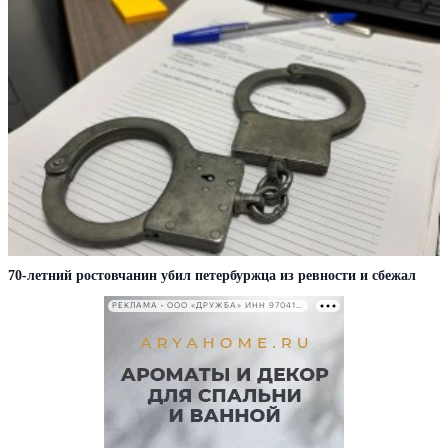
70-летний ростовчанин убил петербуржца из ревности и сбежал
РЕКЛАМА • ООО «ДРУЖБА» ИНН 9704146411