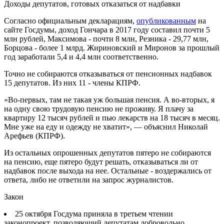
Доходы депутатов, готовых отказаться от надбавки
Согласно официальным декларациям,
опубликованным
на
сайте Госдумы, доход Гончара в 2017 году составил почти 5
млн рублей, Максимова - почти 8 млн, Резника - 29,77 млн,
Борцова - более 1 млрд. Жириновский и Миронов за прошлый
год заработали 5,4 и 4,4 млн соответственно.
Точно не собираются отказываться от пенсионных надбавок
15 депутатов. Из них 11 - члены КПРФ.
«Во-первых, там не такая уж большая пенсия. А во-вторых, я
на одну свою трудовую пенсию не проживу. Я плачу за
квартиру 12 тысяч рублей и пью лекарств на 18 тысяч в месяц.
Мне уже на еду и одежду не хватит», — объяснил Николай
Арефьев (КПРФ).
Из остальных опрошенных депутатов пятеро не собираются
на пенсию, еще пятеро будут решать, отказываться ли от
надбавок после выхода на нее. Остальные - воздержались от
ответа, либо не ответили на запрос журналистов.
Закон
25 октября Госдума приняла в третьем чтении
законопроект, позволяющий депутатам добровольно