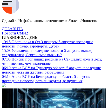
Сделайте Инфо24 вашим источником в Яндекс.Новостях
ДОБАВИТЬ
Новости СМИ2
ГЛАВНОЕ ЗА ДЕНЬ
19:15
Обстановка в ОАЭ вечером 5 августа: последние
новости, пожар, аэропорты, Дубай
15:08
Усольцевы: последние новости 5 августа, вывод
следователей, Сергей смог выжить?
07:03
Поиски пропавших россиян на Сейшелах: ночь в лесу,
что известно, чем закончилось
06:10
Атака ВСУ на Тульскую обалсть 5 августа: последние
новости, есть ли жертвы, разрушения
04:14
Атака ВСУ на Белгородскую область 5 августа:
последние новости, есть ли жертвы, разрушения