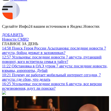
Сделайте Инфо24 вашим источником в Яндекс.Новостях
ДОБАВИТЬ
Новости СМИ2
ГЛАВНОЕ ЗА ДЕНЬ
14:58
Поиск Героя России Асылханова: последние новости 7
августа, бойца держат в заложниках?
12:57
Усольцевы: последние новости 7 августа, пугающий
поворот, кого встретила семья в тайге?
11:22
Обстановка в ОАЭ утром 7 августа: последние новости,
взрывы, аэропорты, Дубай
10:21
Почему не работает мобильный интернет сегодня, 7
августа: где сбои, что делать
16:25
Усольцевы: последние новости 6 августа, все версии
исчезновения, идут ли поиски?