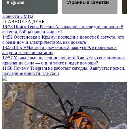
в Дубае
странные заметки
Новости СМИ2
ГЛАВНОЕ ЗА ДЕНЬ
16:28
Поиск Героя России Асылханова: последние новости 8
августа, бойца нашли живым?
14:52
Обстановка в Крыму: последние новости 8 августа, что
с бензином и электричеством, как доехать
13:56
Шоу «Мастер игры» сезон 2, выпуск 9: кто выбыл 8
августа, какие испытания
12:57
Усольцевы: последние новости 8 августа, сенсационное
признание сына — они в тайге и ждут помощи?
11:58
Почему Telegram не работает сегодня, 8 августа: прокси,
последние новости, где сбой