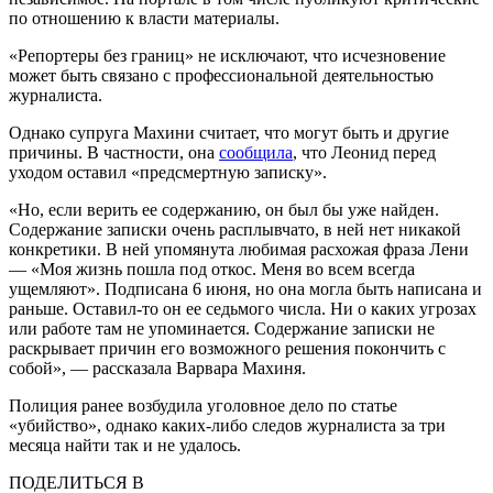
по отношению к власти материалы.
«Репортеры без границ» не исключают, что исчезновение
может быть связано с профессиональной деятельностью
журналиста.
Однако супруга Махини считает, что могут быть и другие
причины. В частности, она
сообщила
, что Леонид перед
уходом оставил «предсмертную записку»
.
«Но, если верить ее содержанию, он был бы уже найден.
Содержание записки очень расплывчато, в ней нет никакой
конкретики. В ней упомянута любимая расхожая фраза Лени
— «Моя жизнь пошла под откос. Меня во всем всегда
ущемляют». Подписана 6 июня, но она могла быть написана и
раньше. Оставил-то он ее седьмого числа. Ни о каких угрозах
или работе там не упоминается. Содержание записки не
раскрывает причин его возможного решения покончить с
собой», — рассказала Варвара Махиня.
Полиция ранее возбудила уголовное дело по статье
«убийство», однако каких-либо следов журналиста за три
месяца найти так и не удалось.
ПОДЕЛИТЬСЯ В