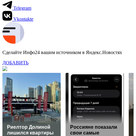
Telegram
Vkontakte
Сделайте Инфо24 вашим источником в Яндекс.Новостях
ДОБАВИТЬ
Риелтор Долиной
Россияне показали
лишился квартиры
свои самые
з