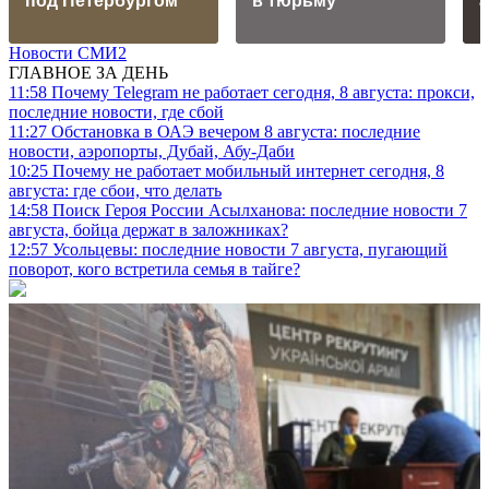
под Петербургом
в тюрьму
Новости СМИ2
ГЛАВНОЕ ЗА ДЕНЬ
11:58
Почему Telegram не работает сегодня, 8 августа: прокси,
последние новости, где сбой
11:27
Обстановка в ОАЭ вечером 8 августа: последние
новости, аэропорты, Дубай, Абу-Даби
10:25
Почему не работает мобильный интернет сегодня, 8
августа: где сбои, что делать
14:58
Поиск Героя России Асылханова: последние новости 7
августа, бойца держат в заложниках?
12:57
Усольцевы: последние новости 7 августа, пугающий
поворот, кого встретила семья в тайге?