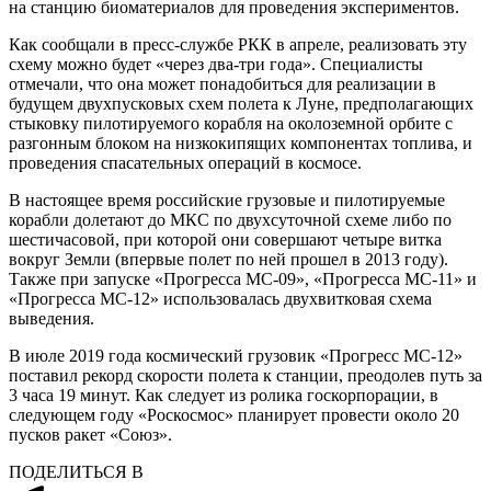
на станцию биоматериалов для проведения экспериментов.
Как сообщали в пресс-службе РКК в апреле, реализовать эту
схему можно будет «через два-три года». Специалисты
отмечали, что она может понадобиться для реализации в
будущем двухпусковых схем полета к Луне, предполагающих
стыковку пилотируемого корабля на околоземной орбите с
разгонным блоком на низкокипящих компонентах топлива, и
проведения спасательных операций в космосе.
В настоящее время российские грузовые и пилотируемые
корабли долетают до МКС по двухсуточной схеме либо по
шестичасовой, при которой они совершают четыре витка
вокруг Земли (впервые полет по ней прошел в 2013 году).
Также при запуске «Прогресса МС-09», «Прогресса МС-11» и
«Прогресса МС-12» использовалась двухвитковая схема
выведения.
В июле 2019 года космический грузовик «Прогресс МС-12»
поставил рекорд скорости полета к станции, преодолев путь за
3 часа 19 минут. Как следует из ролика госкорпорации, в
следующем году «Роскосмос» планирует провести около 20
пусков ракет «Союз».
ПОДЕЛИТЬСЯ В