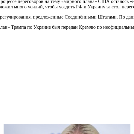
в процессе переговоров на тему «мирного плана» США осталось 
ложил много усилий, чтобы усадить РФ и Украину за стол перег
о урегулирования, предложенные Соединёнными Штатами. По да
план» Трампа по Украине был передан Кремлю по неофициальным