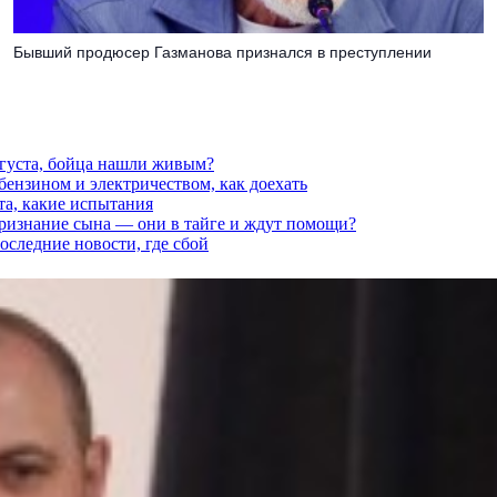
Бывший продюсер Газманова признался в преступлении
вгуста, бойца нашли живым?
 бензином и электричеством, как доехать
та, какие испытания
признание сына — они в тайге и ждут помощи?
последние новости, где сбой