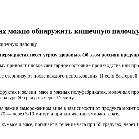
ы
тах можно обнаружить кишечную палочк
кишечную палочку
упермаркетах несет угрозу здоровью. Об этом россиян преду
му приводят плохое санитарное состояние производства или про
не стерилизуют после каждого использования. И если бактерией
фруктах и зелени, мясе и мясных полуфабрикатах, молочных про
ратуре 60 градусов через 15 минут.
ая даже в замороженном виде в зависимости от продукта может х
 70 — через 5-10 минут, а при кипячении умирают сразу.
, кумысе и мясе, погибает в течение часа при 55 градусах, через