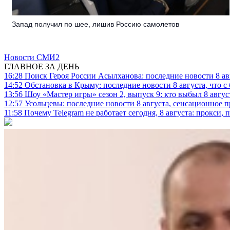
Запад получил по шее, лишив Россию самолетов
Новости СМИ2
ГЛАВНОЕ ЗА ДЕНЬ
16:28
Поиск Героя России Асылханова: последние новости 8 а
14:52
Обстановка в Крыму: последние новости 8 августа, что с
13:56
Шоу «Мастер игры» сезон 2, выпуск 9: кто выбыл 8 авгус
12:57
Усольцевы: последние новости 8 августа, сенсационное 
11:58
Почему Telegram не работает сегодня, 8 августа: прокси, 