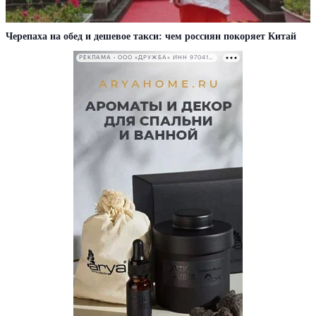
Черепаха на обед и дешевое такси: чем россиян покоряет Китай
РЕКЛАМА • ООО «ДРУЖБА» ИНН 9704146411