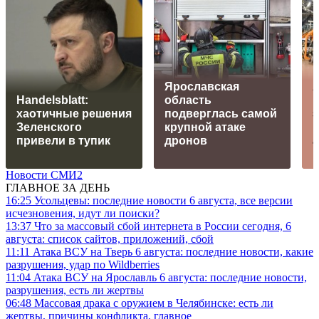
Ярославская
Handelsblatt:
область
хаотичные решения
подверглась самой
Зеленского
крупной атаке
привели в тупик
дронов
Новости СМИ2
ГЛАВНОЕ ЗА ДЕНЬ
16:25
Усольцевы: последние новости 6 августа, все версии
исчезновения, идут ли поиски?
13:37
Что за массовый сбой интернета в России сегодня, 6
августа: список сайтов, приложений, сбой
11:11
Атака ВСУ на Тверь 6 августа: последние новости, какие
разрушения, удар по Wildberries
11:04
Атака ВСУ на Ярославль 6 августа: последние новости,
разрушения, есть ли жертвы
06:48
Массовая драка с оружием в Челябинске: есть ли
жертвы, причины конфликта, главное