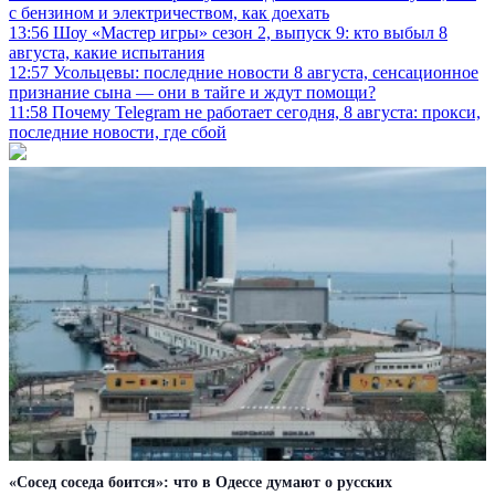
с бензином и электричеством, как доехать
13:56
Шоу «Мастер игры» сезон 2, выпуск 9: кто выбыл 8
августа, какие испытания
12:57
Усольцевы: последние новости 8 августа, сенсационное
признание сына — они в тайге и ждут помощи?
11:58
Почему Telegram не работает сегодня, 8 августа: прокси,
последние новости, где сбой
«Сосед соседа боится»: что в Одессе думают о русских