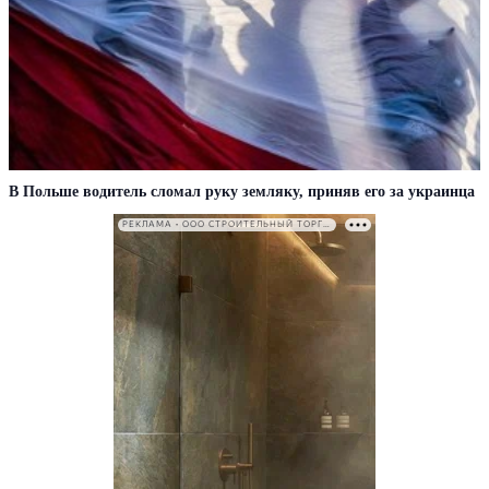
В Польше водитель сломал руку земляку, приняв его за украинца
РЕКЛАМА • ООО СТРОИТЕЛЬНЫЙ ТОРГОВЫЙ ДОМ «ПЕТРОВИЧ». ИНН: 7802348846