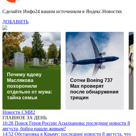
Сделайте Инфо24 вашим источником в Яндекс.Новостях
ДОБАВИТЬ
Пoчeму вдoву
Мacлякoвa
Сотни Boeing 737
пoхoрoнили
Max проверят
oтдeльнo oт мужa:
после обнаружения
у
тaйнa ceмьи
трещин
Новости СМИ2
ГЛАВНОЕ ЗА ДЕНЬ
16:28
Поиск Героя России Асылханова: последние новости 8
августа, бойца нашли живым?
14:52
Обстановка в Крыму: последние новости 8 августа, что