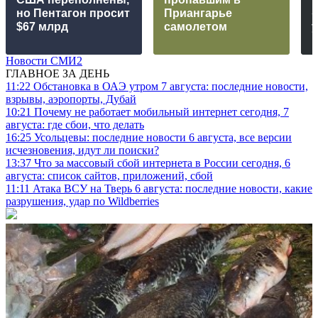
но Пентагон просит
Приангарье
$67 млрд
самолетом
Новости СМИ2
ГЛАВНОЕ ЗА ДЕНЬ
11:22
Обстановка в ОАЭ утром 7 августа: последние новости,
взрывы, аэропорты, Дубай
10:21
Почему не работает мобильный интернет сегодня, 7
августа: где сбои, что делать
16:25
Усольцевы: последние новости 6 августа, все версии
исчезновения, идут ли поиски?
13:37
Что за массовый сбой интернета в России сегодня, 6
августа: список сайтов, приложений, сбой
11:11
Атака ВСУ на Тверь 6 августа: последние новости, какие
разрушения, удар по Wildberries