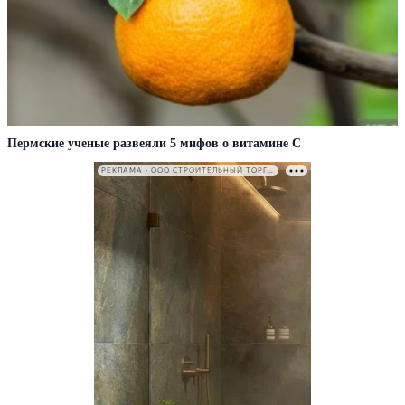
Пермские ученые развеяли 5 мифов о витамине С
РЕКЛАМА • ООО СТРОИТЕЛЬНЫЙ ТОРГОВЫЙ ДОМ «ПЕТРОВИЧ». ИНН: 7802348846