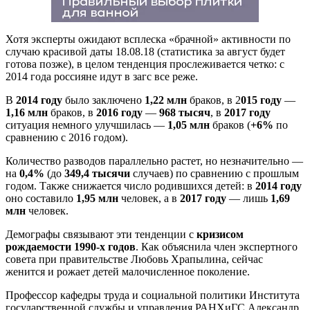
Хотя эксперты ожидают всплеска «брачной» активности по
случаю красивой даты 18.08.18 (статистика за август будет
готова позже), в целом тенденция прослеживается четко: с
2014 года россияне идут в загс все реже.
В
2014 году
было заключено
1,22 млн
браков, в 2
015 году
—
1,16 млн
браков, в
2016 году
—
968 тысяч
, в
2017 году
ситуация немного улучшилась —
1,05 млн
браков (
+6%
по
сравнению с 2016 годом).
Количество разводов параллельно растет, но незначительно —
на
0,4%
(до
349,4 тысячи
случаев) по сравнению с прошлым
годом. Также снижается число родившихся детей: в
2014 году
оно составило
1,95 млн
человек, а в
2017 году
— лишь
1,69
млн
человек.
Демографы связывают эти тенденции с
кризисом
рождаемости 1990-х годов
. Как объяснила член экспертного
совета при правительстве Любовь Храпылина, сейчас
женится и рожает детей малочисленное поколение.
Профессор кафедры труда и социальной политики Института
государственной службы и управления РАНХиГС Александр