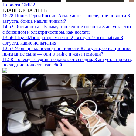
Новости СМИ2
ГЛАВНОЕ ЗА ДЕНЬ
16:28
Поиск Героя России Асылханова: последние новости 8
августа, бойца нашли живым?
14:52
Обстановка в Крыму: последние новости 8 августа, что
с бензином и электричеством, как доехать
13:56
Шоу «Мастер игры» сезон 2, выпуск 9: кто выбыл 8
августа, какие испытания
12:57
Усольцевы: последние новости 8 августа, сенсационное
признание сына — они в тайге и ждут помощи?
11:58
Почему Telegram не работает сегодня, 8 августа: прокси,
последние новости, где сбой