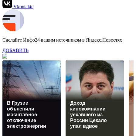
Vkontakte
Сделайте Инфо24 вашим источником в Яндекс.Новостях
ДОБАВИТЬ
В Грузии
Доход
объяснили
кинокомпании
масштабное
уехавшего из
отключение
России Цекало
электроэнергии
упал вдвое