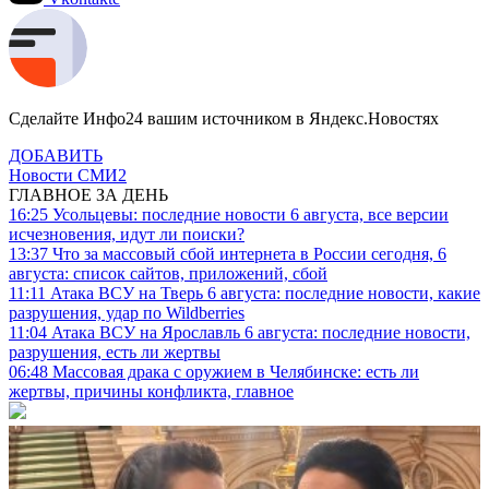
Сделайте Инфо24 вашим источником в Яндекс.Новостях
ДОБАВИТЬ
Новости СМИ2
ГЛАВНОЕ ЗА ДЕНЬ
16:25
Усольцевы: последние новости 6 августа, все версии
исчезновения, идут ли поиски?
13:37
Что за массовый сбой интернета в России сегодня, 6
августа: список сайтов, приложений, сбой
11:11
Атака ВСУ на Тверь 6 августа: последние новости, какие
разрушения, удар по Wildberries
11:04
Атака ВСУ на Ярославль 6 августа: последние новости,
разрушения, есть ли жертвы
06:48
Массовая драка с оружием в Челябинске: есть ли
жертвы, причины конфликта, главное