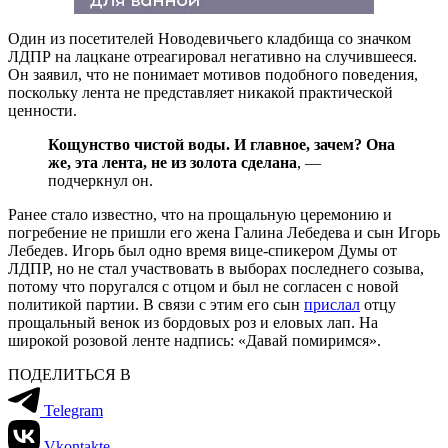
Один из посетителей Новодевичьего кладбища со значком
ЛДПР на лацкане отреагировал негативно на случившееся.
Он заявил, что не понимает мотивов подобного поведения,
поскольку лента не представляет никакой практической
ценности.
Кощунство чистой воды. И главное, зачем? Она
же, эта лента, не из золота сделана
, —
подчеркнул он.
Ранее стало известно, что на прощальную церемонию и
погребение не пришли его жена Галина Лебедева и сын Игорь
Лебедев. Игорь был одно время вице-спикером Думы от
ЛДПР, но не стал участвовать в выборах последнего созыва,
потому что поругался с отцом и был не согласен с новой
политикой партии. В связи с этим его сын
прислал
отцу
прощальный венок из бордовых роз и еловых лап. На
широкой розовой ленте надпись: «Давай помиримся».
ПОДЕЛИТЬСЯ В
Telegram
Vkontakte