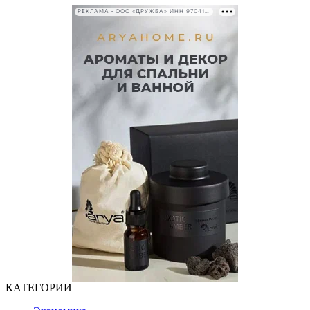
РЕКЛАМА • ООО «ДРУЖБА» ИНН 9704146411
КАТЕГОРИИ