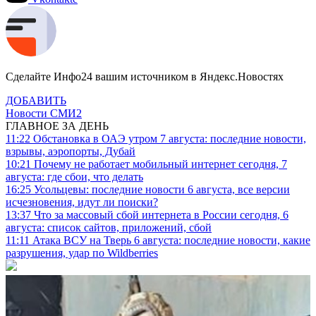
Сделайте Инфо24 вашим источником в Яндекс.Новостях
ДОБАВИТЬ
Новости СМИ2
ГЛАВНОЕ ЗА ДЕНЬ
11:22
Обстановка в ОАЭ утром 7 августа: последние новости,
взрывы, аэропорты, Дубай
10:21
Почему не работает мобильный интернет сегодня, 7
августа: где сбои, что делать
16:25
Усольцевы: последние новости 6 августа, все версии
исчезновения, идут ли поиски?
13:37
Что за массовый сбой интернета в России сегодня, 6
августа: список сайтов, приложений, сбой
11:11
Атака ВСУ на Тверь 6 августа: последние новости, какие
разрушения, удар по Wildberries