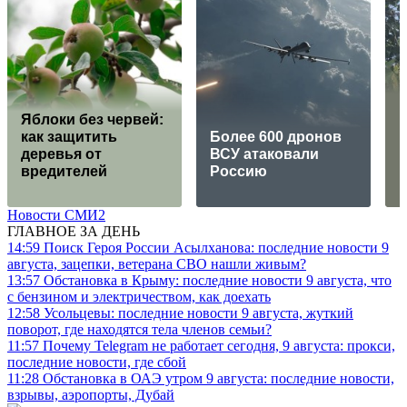
Яблоки без червей:
р
как защитить
Более 600 дронов
к
деревья от
ВСУ атаковали
н
вредителей
Россию
в
Новости СМИ2
ГЛАВНОЕ ЗА ДЕНЬ
14:59
Поиск Героя России Асылханова: последние новости 9
августа, зацепки, ветерана СВО нашли живым?
13:57
Обстановка в Крыму: последние новости 9 августа, что
с бензином и электричеством, как доехать
12:58
Усольцевы: последние новости 9 августа, жуткий
поворот, где находятся тела членов семьи?
11:57
Почему Telegram не работает сегодня, 9 августа: прокси,
последние новости, где сбой
11:28
Обстановка в ОАЭ утром 9 августа: последние новости,
взрывы, аэропорты, Дубай