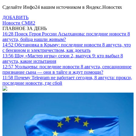
Сделайте Инфо24 вашим источником в Яндекс.Новостях
ДОБАВИТЬ
Новости СМИ2
ГЛАВНОЕ ЗА ДЕНЬ
16:28
Поиск Героя России Асылханова: последние новости 8
августа, бойца нашли живым?
14:52
Обстановка в Крыму: последние новости 8 августа, что
с бензином и электричеством, как доехать
13:56
Шоу «Мастер игры» сезон 2, выпуск 9: кто выбыл 8
августа, какие испытания
12:57
Усольцевы: последние новости 8 августа, сенсационное
признание сына — они в тайге и ждут помощи?
11:58
Почему Telegram не работает сегодня, 8 августа: прокси,
последние новости, где сбой