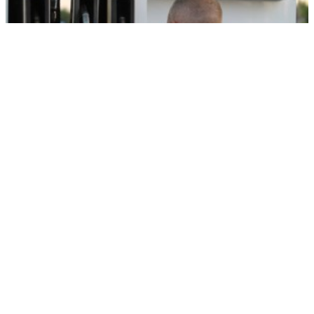
Зачем в России на целый год разрешили бензин «Евро-2»
РЕКЛАМА • ООО «ДРУЖБА» ИНН 9704146411