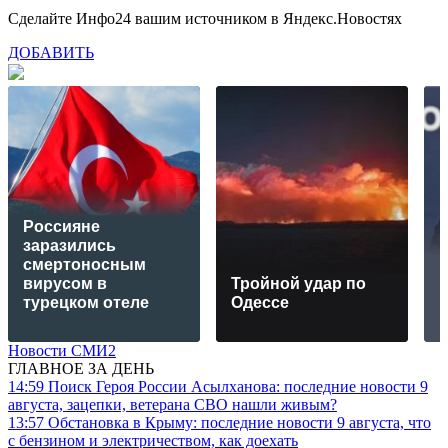
Сделайте Инфо24 вашим источником в Яндекс.Новостях
ДОБАВИТЬ
Россияне
заразились
смертоносным
вирусом в
Тройной удар по
турецком отеле
Одессe
Новости СМИ2
ГЛАВНОЕ ЗА ДЕНЬ
14:59
Поиск Героя России Асылханова: последние новости 9
августа, зацепки, ветерана СВО нашли живым?
13:57
Обстановка в Крыму: последние новости 9 августа, что
с бензином и электричеством, как доехать