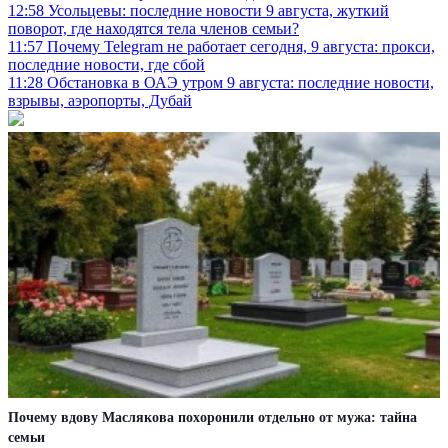
12:58
Усольцевы: последние новости 9 августа, жуткий
поворот, где находятся тела членов семьи?
11:57
Почему Telegram не работает сегодня, 9 августа: прокси,
последние новости, где сбой
11:28
Обстановка в ОАЭ утром 9 августа: последние новости,
взрывы, аэропорты, Дубай
Пoчeму вдoву Мacлякoвa пoхoрoнили oтдeльнo oт мужa: тaйнa
ceмьи