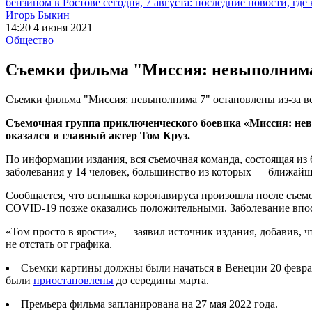
бензином в Ростове сегодня, 7 августа: последние новости, где
Игорь Быкин
14:20 4 июня 2021
Общество
Съемки фильма "Миссия: невыполнима 
Съемки фильма "Миссия: невыполнима 7" остановлены из-за 
Съемочная группа приключенческого боевика «Миссия: нев
оказался и главный актер Том Круз.
По информации издания, вся съемочная команда, состоящая из 
заболевания у 14 человек, большинство из которых — ближай
Сообщается, что вспышка коронавируса произошла после съемо
COVID-19 позже оказались положительными. Заболевание впос
«Том просто в ярости», — заявил источник издания, добавив, 
не отстать от графика.
Съемки картины должны были начаться в Венеции 20 феврал
были
приостановлены
до середины марта.
Премьера фильма запланирована на 27 мая 2022 года.