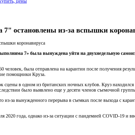
 купить, цены
7" остановлены из-за вспышки корона
вспышки коронавируса
ыполнима 7» была вынуждена уйти на двухнедельную самоиз
60 человек, была отправлена на карантин после получения резу
шие помощники Круза.
к сцены в одном из британских ночных клубов. Круз находился 
ледствии было выявлено еще у десяти членов съемочной групп
что из-за вынужденного перерыва в съемках после выхода с кара
я 2020 года, однако из-за ситуации с пандемией COVID-19 и в