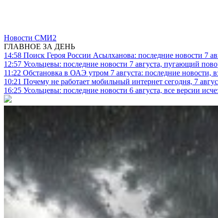
Новости СМИ2
ГЛАВНОЕ ЗА ДЕНЬ
14:58
Поиск Героя России Асылханова: последние новости 7 ав
12:57
Усольцевы: последние новости 7 августа, пугающий повор
11:22
Обстановка в ОАЭ утром 7 августа: последние новости, 
10:21
Почему не работает мобильный интернет сегодня, 7 август
16:25
Усольцевы: последние новости 6 августа, все версии исч