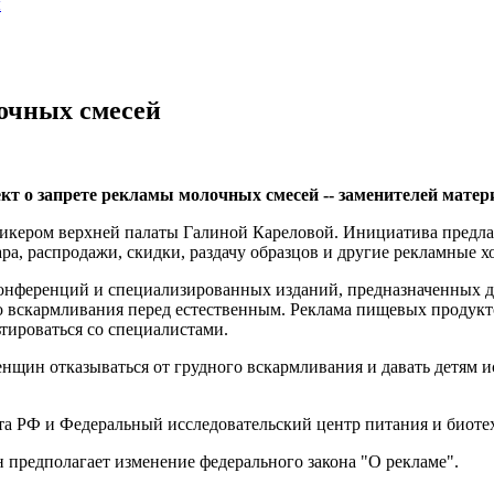
ы
очных смесей
кт о запрете рекламы молочных смесей -- заменителей матер
спикером верхней палаты Галиной Кареловой. Инициатива предл
а, распродажи, скидки, раздачу образцов и другие рекламные х
онференций и специализированных изданий, предназначенных дл
 вскармливания перед естественным. Реклама пищевых продуктов 
тироваться со специалистами.
ин отказываться от грудного вскармливания и давать детям ис
а РФ и Федеральный исследовательский центр питания и биоте
 предполагает изменение федерального закона "О рекламе".