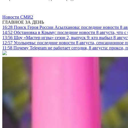
Новости СМИ2
ГЛАВНОЕ ЗА ДЕНЬ
16:28
Поиск Героя России Асылханова: последние новости 8 а
14:52
Обстановка в Крыму: последние новости 8 августа, что с
13:56
Шоу «Мастер игры» сезон 2, выпуск 9: кто выбыл 8 авгус
12:57
Усольцевы: последние новости 8 августа, сенсационное 
11:58
Почему Telegram не работает сегодня, 8 августа: прокси, 