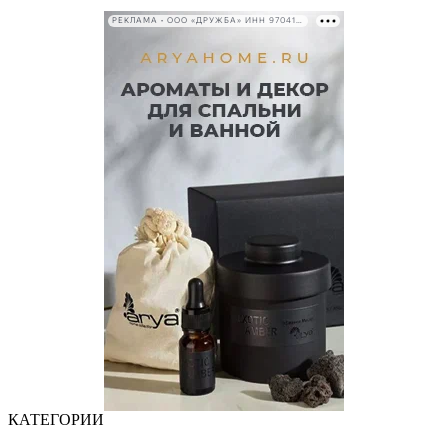
РЕКЛАМА • ООО «ДРУЖБА» ИНН 9704146411
КАТЕГОРИИ