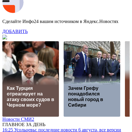
Сделайте Инфо24 вашим источником в Яндекс.Новостях
ДОБАВИТЬ
Как Турция
Зачем Грефу
и
отреагирует на
понадобился
атаку своих судов в
новый город в
Черном море?
Сибири
и
Новости СМИ2
ГЛАВНОЕ ЗА ДЕНЬ
16:25
Усольцевы: последние новости 6 августа, все версии