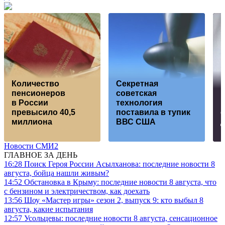
Количество
Секретная
пенсионеров
советская
в России
технология
к
превысило 40,5
поставила в тупик
с
миллиона
ВВС США
Новости СМИ2
ГЛАВНОЕ ЗА ДЕНЬ
16:28
Поиск Героя России Асылханова: последние новости 8
августа, бойца нашли живым?
14:52
Обстановка в Крыму: последние новости 8 августа, что
с бензином и электричеством, как доехать
13:56
Шоу «Мастер игры» сезон 2, выпуск 9: кто выбыл 8
августа, какие испытания
12:57
Усольцевы: последние новости 8 августа, сенсационное