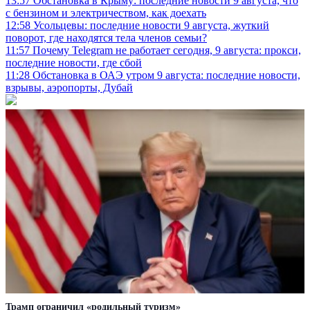
13:57
Обстановка в Крыму: последние новости 9 августа, что
с бензином и электричеством, как доехать
12:58
Усольцевы: последние новости 9 августа, жуткий
поворот, где находятся тела членов семьи?
11:57
Почему Telegram не работает сегодня, 9 августа: прокси,
последние новости, где сбой
11:28
Обстановка в ОАЭ утром 9 августа: последние новости,
взрывы, аэропорты, Дубай
Трамп ограничил «родильный туризм»