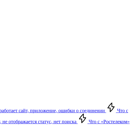
е работает сайт, приложение, ошибки о соединении
Что с
т, не отображается статус, нет поиска
Что с «Ростелеком»