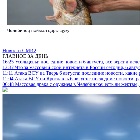
Челябинец поймал царь-щуку
Новости СМИ2
ГЛАВНОЕ ЗА ДЕНЬ
16:25
Усольцевы: последние новости 6 августа, все версии исч
13:37
Что за массовый сбой интернета в России сегодня, 6 авгу
11:11
Атака ВСУ на Тверь 6 августа: последние новости, какие р
11:04
Атака ВСУ на Ярославль 6 августа: последние новости, р
06:48
Массовая драка с оружием в Челябинске: есть ли жертвы